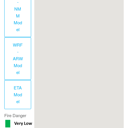
-
NM
M
Mod
el
WRF
-
ARW
Mod
el
ETA
Mod
el
Fire Danger